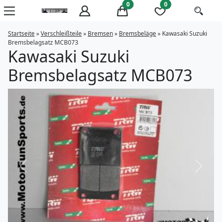
0
0
Startseite
»
Verschleißteile
»
Bremsen
»
Bremsbeläge
»
Kawasaki Suzuki
Bremsbelagsatz MCB073
Kawasaki Suzuki
Bremsbelagsatz MCB073
Previous
Next