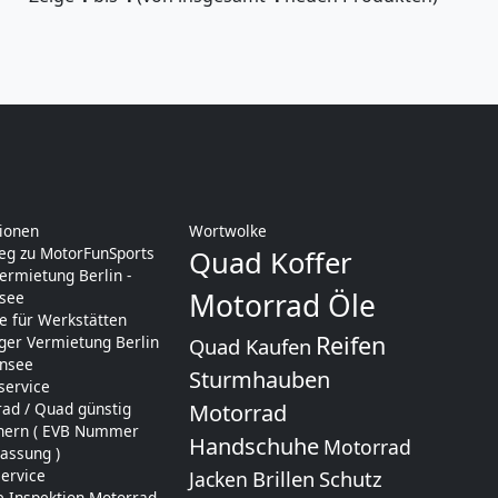
ionen
Wortwolke
eg zu MotorFunSports
Quad Koffer
rmietung Berlin -
Motorrad Öle
see
e für Werkstätten
Reifen
er Vermietung Berlin
Quad Kaufen
ensee
Sturmhauben
service
ad / Quad günstig
Motorrad
chern ( EVB Nummer
Handschuhe
Motorrad
lassung )
ervice
Brillen
Schutz
Jacken
e Inspektion Motorrad