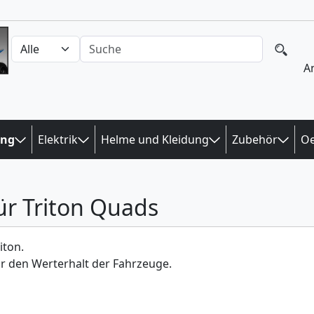
Auswahl Kategorien
nach Produkten suchen
A
ung
Elektrik
Helme und Kleidung
Zubehör
Oe
ür Triton Quads
iton.
ür den Werterhalt der Fahrzeuge.