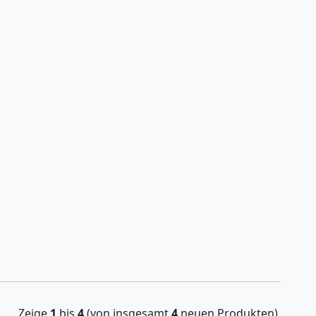
Zeige
1
bis
4
(von insgesamt
4
neuen Produkten)