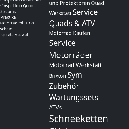
und Protektoren
Quad
e Inspektion Quad
Service
 Streams
Werkstatt
 Praktika
Quads & ATV
 Motorrad mit PKW
schein
Motorrad Kaufen
ngssets Auswahl
Service
Motorräder
Motorrad Werkstatt
Sym
Brixton
Zubehör
Wartungssets
ATVs
Schneeketten