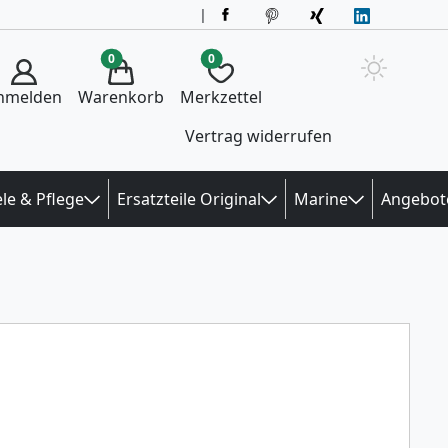
|
0
0
nmelden
Warenkorb
Merkzettel
Vertrag widerrufen
le & Pflege
Ersatzteile Original
Marine
Angebot