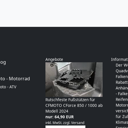
Angebote
Informat
log
Der W
Quadve
Falken
to - Motorrad
Rabatt
oto - ATV
Anhäng
- Falk
Reifen
Rutschfeste Fußstützen für
Motorr
CFMOTO CForce 850 / 1000 ab
versi
Modell 2024
für Zu
nur: 64,90 EUR
Klimas
inkl. MwSt.
zzgl.
Versand
Servic