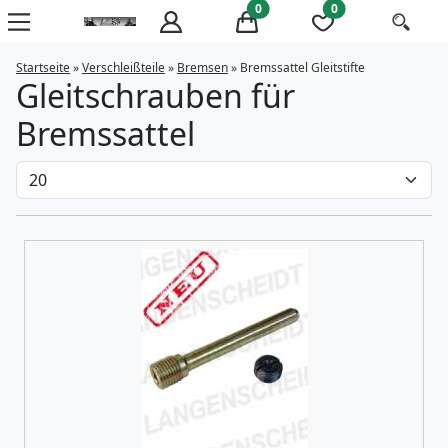
0
0
Startseite
»
Verschleißteile
»
Bremsen
»
Bremssattel Gleitstifte
Gleitschrauben für
Bremssattel