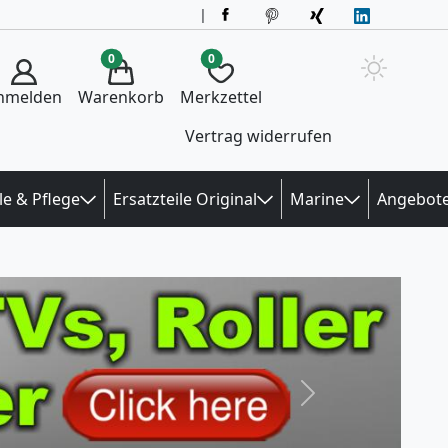
|
0
0
nmelden
Warenkorb
Merkzettel
Vertrag widerrufen
le & Pflege
Ersatzteile Original
Marine
Angebot
Next