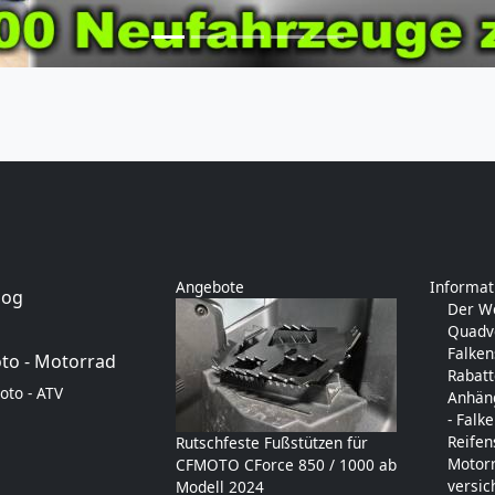
Angebote
Informat
log
Der W
Quadve
Falken
to - Motorrad
Rabatt
oto - ATV
Anhäng
- Falk
Reifen
Rutschfeste Fußstützen für
Motorr
CFMOTO CForce 850 / 1000 ab
versi
Modell 2024