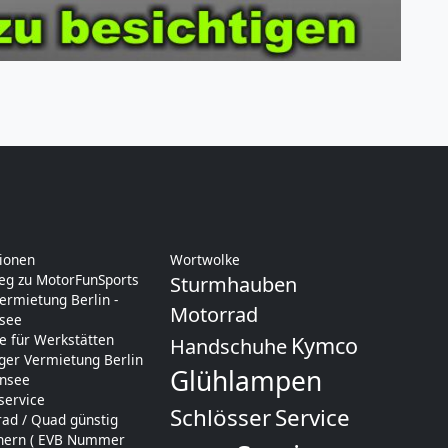
ionen
Wortwolke
eg zu MotorFunSports
Sturmhauben
rmietung Berlin -
Motorrad
see
e für Werkstätten
Kymco
Handschuhe
er Vermietung Berlin
Glühlampen
ensee
service
Schlösser
Service
ad / Quad günstig
chern ( EVB Nummer