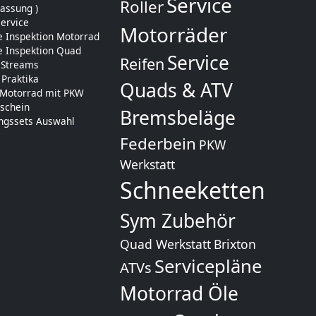
Service
Roller
lassung )
ervice
Motorräder
e Inspektion Motorrad
e Inspektion Quad
Service
Reifen
 Streams
 Praktika
Quads & ATV
 Motorrad mit PKW
schein
Bremsbeläge
ngssets Auswahl
Federbein
PKW
Werkstatt
Schneeketten
Sym Zubehör
Quad Werkstatt
Brixton
Servicepläne
ATVs
Motorrad Öle