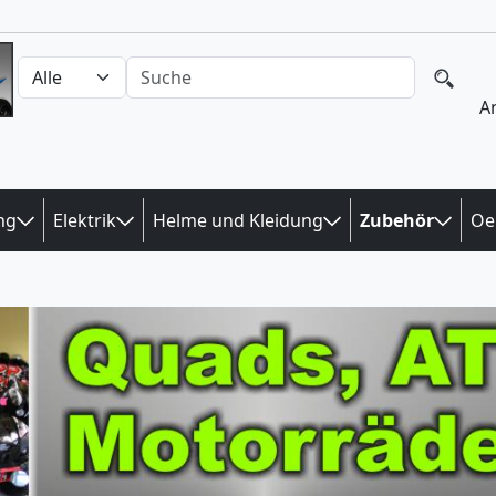
Auswahl Kategorien
nach Produkten suchen
A
ng
Elektrik
Helme und Kleidung
Zubehör
Oe