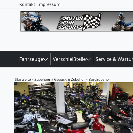
Kontakt
Impressum
Fahrzeuge
Verschleißteile
Service & Wartu
Startseite
»
Zubehoer
»
Gepäck & Zubehör
»
Bordzubehör
Previous