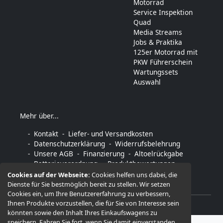
Motorrad
Service Inspektion
Quad
Media Streams
Jobs & Praktika
125er Motorrad mit
PKW Führerschein
Wartungssets
Auswahl
Mehr über...
Kontakt
Liefer- und Versandkosten
Datenschutzerklärung
Widerrufsbelehrung
Unsere AGB
Finanzierung
Altoelrückgabe
Batterieverordnung
Produktbewertungen
Impressum
Sitemap
Kontakt
Cookies auf der Webseite:
Cookies helfen uns dabei, die
Dienste für Sie bestmöglich bereit zu stellen. Wir setzen
Cookies ein, um Ihre Benutzererfahrung zu verbessern,
Ihnen Produkte vorzustellen, die für Sie von Interesse sein
© 2026 -
MotorFunSports ®
könnten sowie den Inhalt Ihres Einkaufswagens zu
speichern. Fahren Sie fort, wenn Sie damit einverstanden