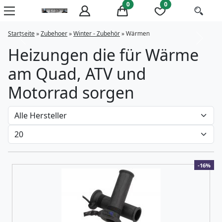
0
0
Startseite
»
Zubehoer
»
Winter - Zubehör
»
Wärmen
Previous
Next
Heizungen die für Wärme
am Quad, ATV und
Motorrad sorgen
-16%